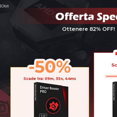
Ottenere 82% OFF! 
Sc
Scade tra:
09
m,
55
s,
01
ms