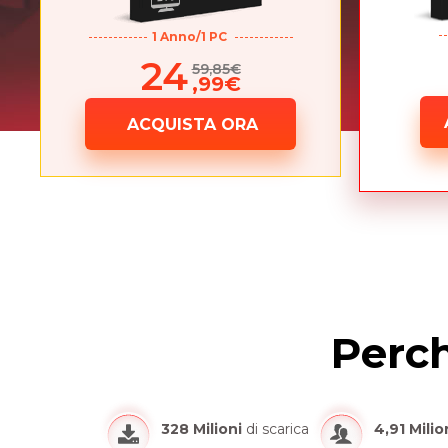
1 Anno/1 PC
24
59,85€
,99€
ACQUISTA ORA
Perc
328 Milioni
di scarica
4,91 Milio